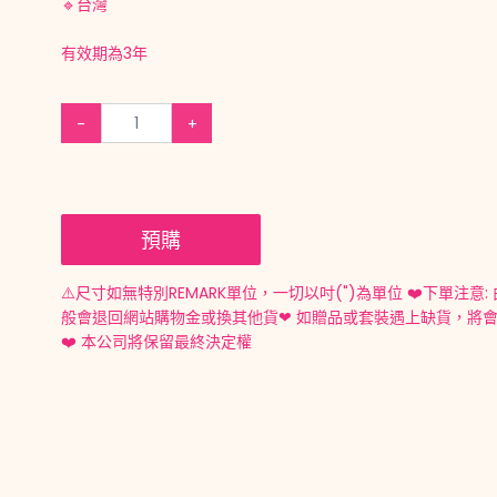
🔹台灣
有效期為3年
-
+
預購
⚠️尺寸如無特別REMARK單位，一切以吋(")為單位 ❤️下單注意:
般會退回網站購物金或換其他貨❤ 如贈品或套裝遇上缺貨，將會因應供
❤️ 本公司將保留最終決定權