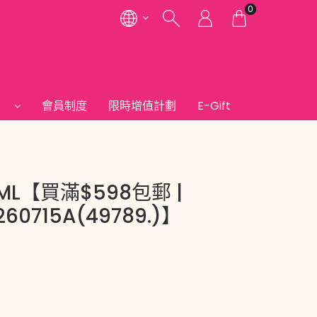
0
們
會員制度
限時增值計劃
E-Gift
ML【買滿$598包郵 |
60715A(49789.)】