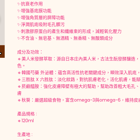
✨抗衰老作用
✨增強基底膜功能
✨增強角質層的屏障功能
✨淨潤肌底吸附毛孔髒污
✨刺激膠原蛋白的產生和纖維束的形成，減輕氧化壓力
✨不含油、無皂基、無酒精、無香精、無酸類成分
成分及功效：
🔹美人米發酵萃取：源自日本庄內美人米，古法生酛發酵釀造
色。
🔹韓國芍藥 外泌體：蘊含高活性抗老關鍵成分，瞬效深入肌底
🔹三胜肽 X 六胜肽：淡化紋路，對抗肌膚老化，活化肌膚，
🔹菸鹼醯胺：強化皮膚障壁有極大的幫助，幫助改善粗大毛孔
膚
🔹秋葵：嚴選超級食物，富含omega-3與omega-6，維
產品規格 :
🔹120ml
生產地 :