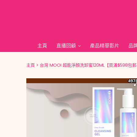
主頁
直播回顧
產品精華影片
品
主頁
台灣 MOOI 超能淨顏洗卸蜜120ML【買滿$598包郵 | 2