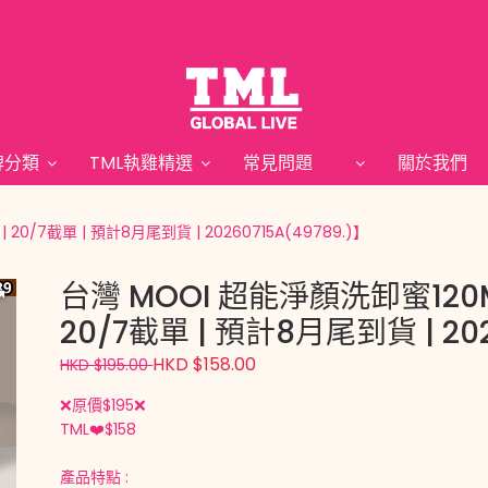
牌分類
TML執雞精選
常見問題
關於我
0/7截單 | 預計8月尾到貨 | 20260715A(49789.)】
台灣 MOOI 超能淨顏洗卸蜜120
20/7截單 | 預計8月尾到貨 | 202
HKD $158.00
HKD $195.00
❌原價$195❌
TML❤️$158
產品特點 :