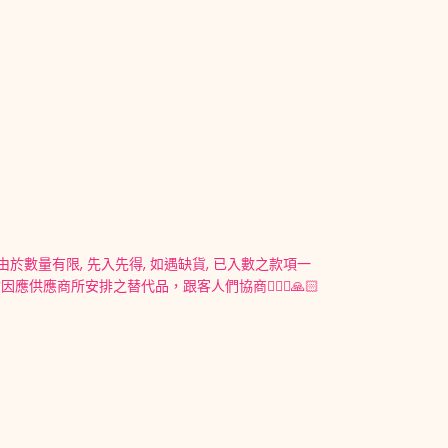
 由於數量有限, 先入先得, 如遇缺貨, 已入數之款項一
應商所安排之替代品，跟客人們協商🙇🏻‍♀️🙏🏻