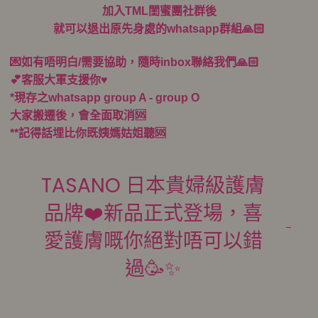
加入TML閨蜜團社群後
就可以退出原先身處的whatsapp群組🙏🏻
💌如有唔明白/需要協助，隨時inbox聯絡我們🙏🏻
💕客服大軍支援你♥️
*現存之whatsapp group A - group O
大家搬遷後，會全面取消🆘
**記得話埋比你既姨媽姑姐聽🆘
TASANO 日本貴婦級護膚
品牌❤️新品正式登場，喜
愛護膚嘅你絕對唔可以錯
過🥳✨