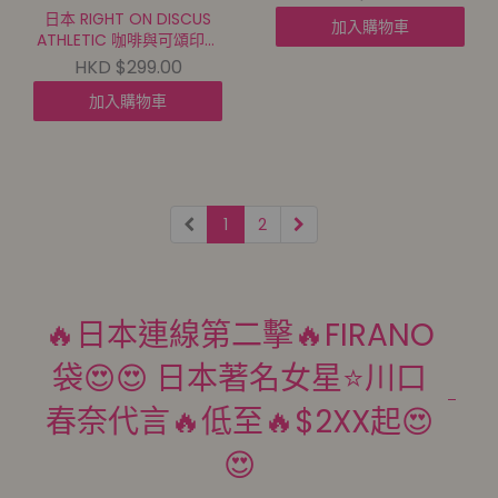
至尾到貨 |
日本 RIGHT ON DISCUS
加入購物車
20260806A(70382.)】
ATHLETIC 咖啡與可頌印花
涼感TEE(A48-26077)【5
HKD $299.00
件包郵 | 11/8截單 | 預計9月
加入購物車
中至尾到貨 |
20260806A(70381.)】
1
2
🔥日本連線第二擊🔥FIRANO
袋😍😍 日本著名女星⭐️川口
春奈代言🔥低至🔥$2XX起😍
😍