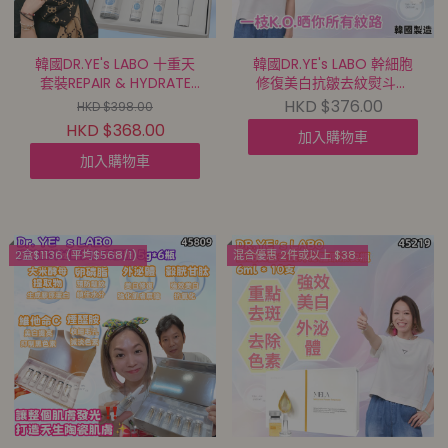
韓國DR.YE's LABO 十重天
韓國DR.YE's LABO 幹細胞
套裝REPAIR & HYDRATE
修復美白抗皺去紋熨斗霜
DUO SET【買滿$699包郵
CELL REPAIR CREAM 50ml
HKD $376.00
HKD $398.00
| 7/8截單 | 預計9月中到貨
(1 SET 買2送1 共3枝)【買
HKD $368.00
加入購物車
| 20260802A(59193.)】
滿$699包郵 | 7/8截單 | 預
計9月中到貨 |
加入購物車
20260802A(70163.)】
2盒$1136 (平均$568/1)
混合優惠 2件或以上 $389.5/1