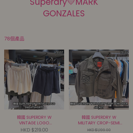
Superdry💛MARK
GONZALES
78個產品
韓國 SUPERDRY W
韓國 SUPERDRY W
VINTAGE LOGO
MILITARY CROP-SEMI
SWEATSHORTS(SDFLTCP
OVER
HKD $219.00
HKD $1,199.00