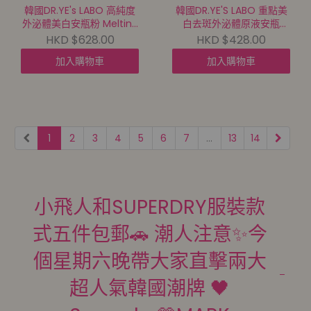
韓國DR.YE's LABO 高純度
韓國DR.YE'S LABO 重點美
外泌體美白安瓶粉 Melting
白去斑外泌體原液安瓶
Ampoule Powder 5g*6瓶
MELAZERO PERFECT
HKD $628.00
HKD $428.00
【買滿$699包郵 | 7/8截單
AMPOULE 6ML*10【買滿
加入購物車
加入購物車
| 預計9月中到貨 |
$699包郵 | 7/8截單 | 預計
20260802A(45809.)】
9月中到貨 |
20260802A(45219.)】
1
2
3
4
5
6
7
...
13
14
小飛人和SUPERDRY服裝款
式五件包郵🚗 潮人注意✨今
個星期六晚帶大家直擊兩大
超人氣韓國潮牌 🖤