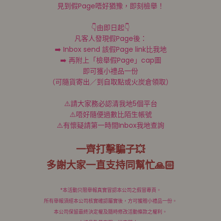
見到假Page唔好猶豫，即刻檢舉！
👇由即日起👇
凡客人發現假Page後：
➡️ Inbox send 該假Page link比我地
➡️ 再附上「檢舉假Page」cap圖
即可獲小禮品一份
（可隨貨寄出／到自取點或火炭倉領取）
⚠️請大家務必認清我地5個平台
⚠️唔好隨便過數比陌生帳號
⚠️有懷疑請第一時間Inbox我地查詢
一齊打擊騙子💥
多謝大家一直支持同幫忙🙏🏻
*本活動只限舉報真實冒認本公司之假冒專頁。
所有舉報須經本公司核實確認屬實後，方可獲贈小禮品一份。
本公司保留最終決定權及隨時修改活動條款之權利。