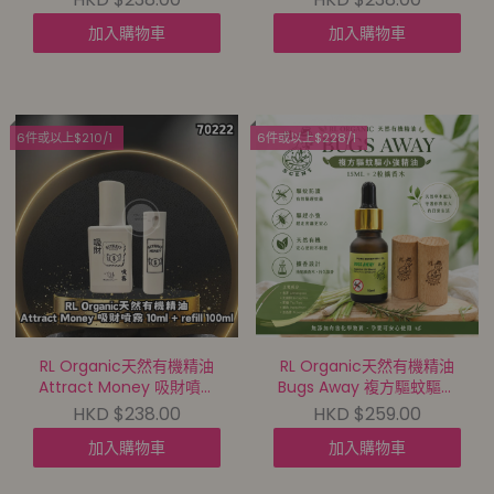
100ml【買滿$488包郵 |
$488包郵 | 9/8截單 | 預計
加入購物車
加入購物車
9/8截單 | 預計9月中到貨 |
9月中到貨 |
20260804A(70223.)】
20260804A(70221.)】
6件或以上$210/1
6件或以上$228/1
RL Organic天然有機精油
RL Organic天然有機精油
Attract Money 吸財噴霧
Bugs Away 複方驅蚊驅小
10ml + refill 100ml【買滿
強精油 15ML+2粒擴香木
HKD $238.00
HKD $259.00
$488包郵 | 9/8截單 | 預計
【買滿$488包郵 | 9/8截
加入購物車
加入購物車
9月中到貨 |
單 | 預計9月中到貨 |
20260804A(70222.)】
20260804A(70220.)】