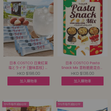
日本 COSTCO 日東紅茶
日本 COSTCO Pasta
塩とライチ (鹽味荔枝) 即
Snack Mix 意粉脆脆混合零
溶飲品 (10條裝)【買滿10件
食【買滿10件包郵 | 8/8截
HKD $198.00
HKD $138.00
包郵 | 8/8截單 | 預計9月尾
單 | 預計9月尾到貨 |
加入購物車
加入購物車
到貨 |
20260803A(70200.)】
20260803A(70202.)】
💚5件每件減$10💚
💚5件每件減$10💚