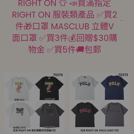
RIGHT ON 👕 📣買滿指定
RIGHT ON 服裝類產品 ✅買2
件🎁口罩 MASCLUB 立體V
面口罩 ✅買3件💰回贈$30購
物金 ✅買5件🚚包郵