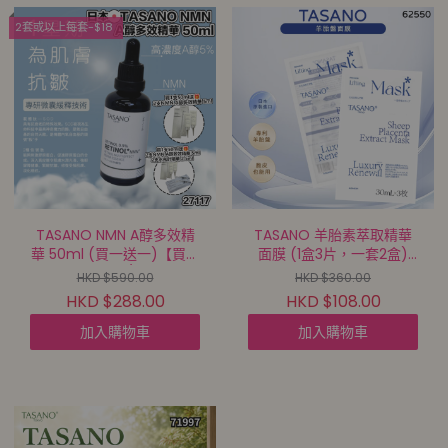
2套或以上每套-$18
TASANO NMN A醇多效精
TASANO 羊胎素萃取精華
華 50ml (買一送一)【買滿
面膜 (1盒3片，一套2盒)
$1000包郵 | 12/8截單 | 預
(買一送一)【買滿$1000包
HKD $590.00
HKD $360.00
計9月中至尾到貨 |
郵 | 12/8截單 | 預計9月中
HKD $288.00
HKD $108.00
20260807A(27117.)】
至尾到貨 |
20260807A(62550.)】
加入購物車
加入購物車