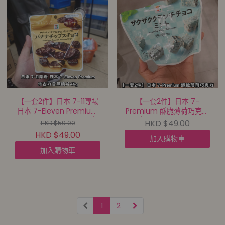
【一套2件】日本 7-11專場
【一套2件】日本 7-
日本 7-Eleven Premium
Premium 酥脆薄荷巧克力
朱古力香蕉脆片46g【8/8
【8/8截單 | 預計9月中至
HKD $49.00
HKD $59.00
截單 | 預計9月中至尾到貨 |
尾到貨 |
HKD $49.00
加入購物車
20260805A(65287.)】
20260805A(70371.)】
加入購物車
1
2