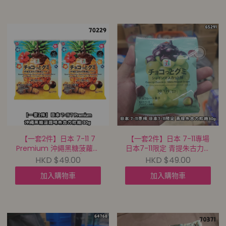
【一套2件】日本 7-11 7
【一套2件】日本 7-11專場
Premium 沖繩黑糖菠蘿味
日本7-11限定 青提朱古力軟
朱古力軟糖 30g【8/8截單
糖30g【8/8截單 | 預計9月
HKD $49.00
HKD $49.00
| 預計9月中至尾到貨 |
中至尾到貨 |
加入購物車
加入購物車
20260805A(70229.)】
20260805A(65291.)】