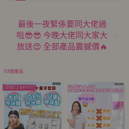
最後一夜緊係要同大佬過
啦😎😎 今晚大佬同大家大
放送😍 全部產品震撼價🔥
53個產品
2盒或以上 $334.5/1