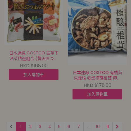
日本連線 COSTCO 豪華下
酒菜精選組合 (贅沢おつま
みアソート)【買滿10件包
HKD $168.00
郵 | 8/8截單 | 預計9月尾到
日本連線 COSTCO 有機菌
加入購物車
貨 |
床栽培 乾燥極醸椎茸 極釀
20260803A(70185.)】
乾香菇 (200G)【買滿10件
HKD $178.00
包郵 | 8/8截單 | 預計9月尾
加入購物車
到貨 |
20260803A(70183.)】
1
2
3
4
5
6
7
...
10
11