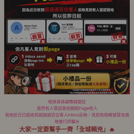
呢排真係越嚟越猖狂
竟然有人冒認我地開假Page呃人
我地近日已經收到超過過百位客人Inbox反映，見到有假帳號冒充我
地進行詐騙🚨
大家一定要幫手一齊「全城輯兇」🔥