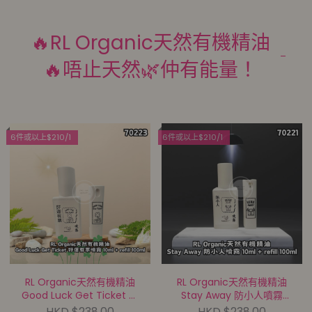
🔥RL Organic天然有機精油
🔥唔止天然🌿仲有能量！
6件或以上$210/1
6件或以上$210/1
RL Organic天然有機精油
RL Organic天然有機精油
Good Luck Get Ticket 好
Stay Away 防小人噴霧
運有票噴霧 10ml + refill
10ml + refill 100ml【買滿
HKD $238.00
HKD $238.00