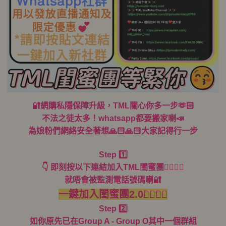
🔐網購私隱保障升級，TML關心你多一步🫶🏻
不法之徒太多！whatsapp都要搬家喇📣
為娘粉們網絡安全著想🙏🏻🙏🏻大家記得行一步
Step 1️⃣
👇 即刻按以下連結加入TML閨蜜團👯‍♀️👯‍♀️
就唔會被監測電話號碼喇🔐
一鍵加入閨蜜團2.0👯‍♀️👯‍♀️
Step 2️⃣
如你原先已在Group A - Group O其中一個群組