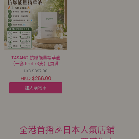
TASANO 抗皺能量精華液
(一套 5ml x3支)【買滿
$1000包郵 | 12/8截單 | 預
HKD $897.00
計9月中至尾到貨 |
HKD $288.00
20260807A(68948.)】
加入購物車
全港首播🎉日本人氣店鋪