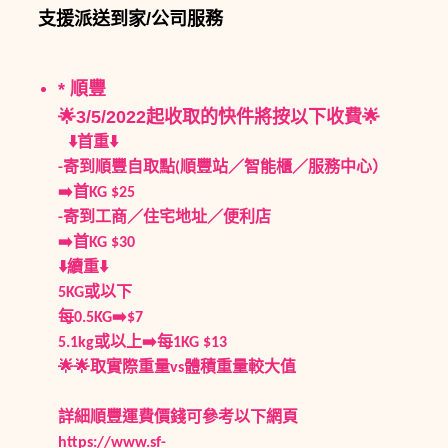
支援派送到家/公司服務
* 順豐
🌟3/5/2022起收取的快件將按以下收費🌟
⬇️首重⬇️
-寄到順豐自取點(順豐站／智能櫃／服務中心）
➡️首KG $25
-寄到工商／住宅地址／便利店
➡️首KG $30
⬇️續重⬇️
5KG或以下
每0.5KG➡️$7
5.1kg或以上➡️每1KG $13
🌟🌟取實際重量vs體積重量較大值
詳細順豐運費價錢可參考以下網頁
https://www.sf-