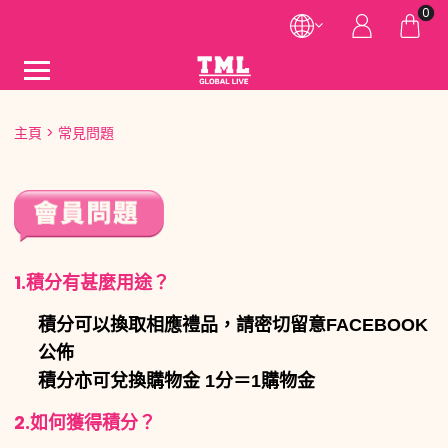
0
主頁
常見問題
1.
積分有
甚麼
用途
？
積分可以換取相應禮品，請密切留意FACEBOOK
公佈
積分亦可兌換購物金 1分＝1購物金
2.
如何獲得積分
？