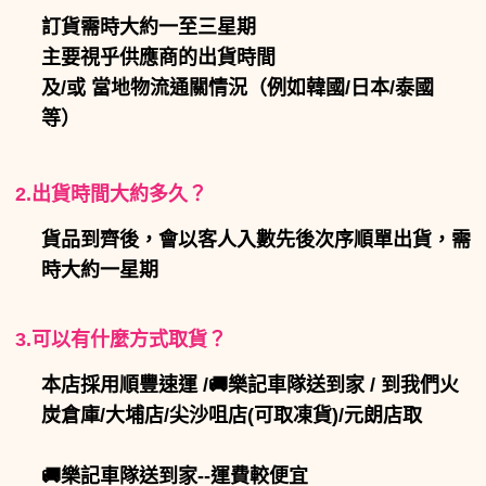
訂貨需時大約一至三星期
主要視乎供應商的出貨時間
及/或 當地物流通關情況（
例如韓國/日本/
泰國
等）
2.出貨時間大約多久？
貨品到齊後，會以客人入數先後次序順單出貨，需
時大約一星期
3.可以有什麼方式取貨？
本店採用順豐速運 /🚚樂記車隊送到家 / 到我們火
炭倉庫/大埔店/
尖沙咀店(可
取
凍貨)
/
元朗店
取
🚚樂記車隊送到家--運費較便宜