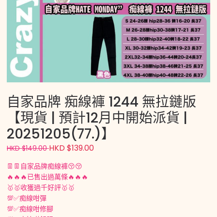
自家品牌 痴線褲 1244 無拉鏈版
【現貨 | 預計12月中開始派貨 |
20251205(77.)】
HKD $139.00
HKD $149.00
👖👖自家品牌痴線褲😚😚
🔥🔥🔥已售出過萬條🔥🔥🔥
🥇🥇收獲過千好評🥇🥇
💯✅痴線咁彈
💯✅痴線咁修腳