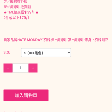
💯✅痴線咁舒服
💯✅痴線咁抵買🈹
🔥TML優惠價$139/1 🔥
2件或以上$79/1
自家品牌HATE MONDAY”痴線褲 -痴線咁彈 -痴線咁修身 -痴線咁正
SIZE
-
+
加入購物車