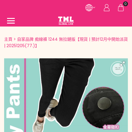
0
主頁
自家品牌 痴線褲 1244 無拉鏈版【現貨 | 預計12月中開始派貨
| 20251205(77.)】