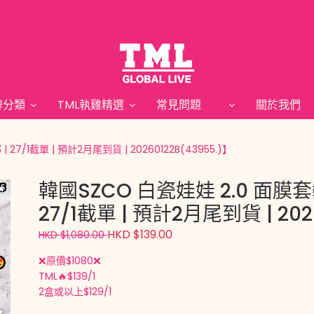
牌分類
TML執雞精選
常見問題
關於我
7/1截單 | 預計2月尾到貨 | 20260122B(43955.)】
韓國SZCO 白瓷娃娃 2.0 面膜套
27/1截單 | 預計2月尾到貨 | 202
HKD $139.00
HKD $1,080.00
❌原價$1080❌
TML🔥$139/1
2盒或以上$129/1