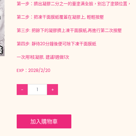
第一步：擠出凝膠二分之一的量塗满全臉，别忘了塗頸位置，
第二步：把凍干面膜紙覆蓋在凝膠上, 輕輕按壓
第三步: 把餘下的凝膠擠上凍干面膜紙,再進行第二次按壓
第四步: 靜待20分鐘後便可除下凍干面膜紙
一次用1枝凝膠, 建議1週做1次
EXP：2028/2/20
-
+
加入購物車