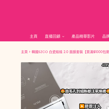
主頁
直播回顧
產品精華影片
品
主頁
韓國SZCO 白瓷娃娃 2.0 面膜套裝【買滿$1000包郵 | 2