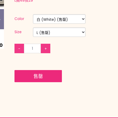
L胸48長29
Color
Size
-
+
售罄