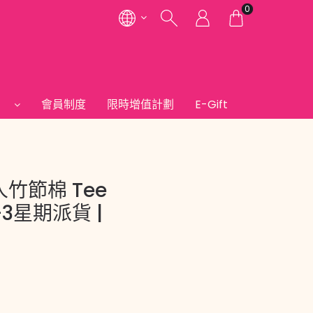
0
們
會員制度
限時增值計劃
E-Gift
人竹節棉 Tee
-3星期派貨 |