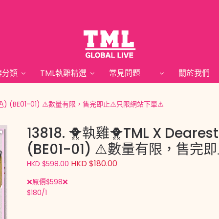
牌分類
TML執雞精選
常見問題
關於我
 (銀色) (BE01-01) ⚠️數量有限，售完即止⚠️只限網站下單⚠️
13818. 🐥執雞🐥TML X Dear
(BE01-01) ⚠️數量有限，售完
HKD $180.00
HKD $598.00
❌原價$598❌
$180/1