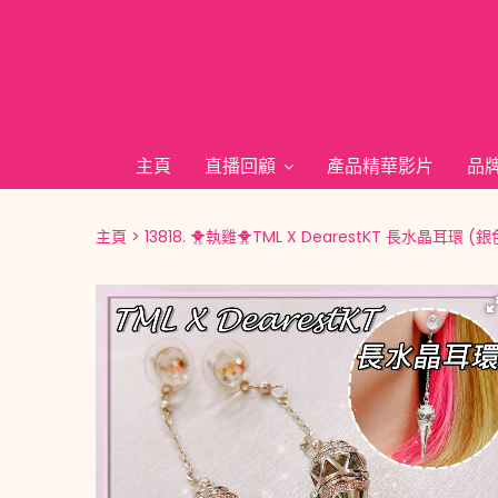
主頁
直播回顧
產品精華影片
品
主頁
13818. 🐥執雞🐥TML X DearestKT 長水晶耳環