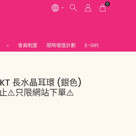
0
們
會員制度
限時增值計劃
E-Gift
estKT 長水晶耳環 (銀色)
即止⚠️只限網站下單⚠️