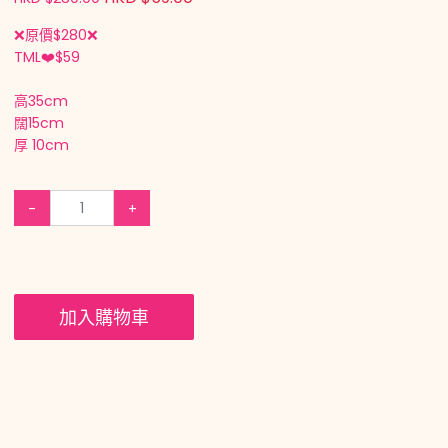
❌原價$280❌
TML❤️$59
高35cm
闊15cm
厚 10cm
-
+
加入購物車