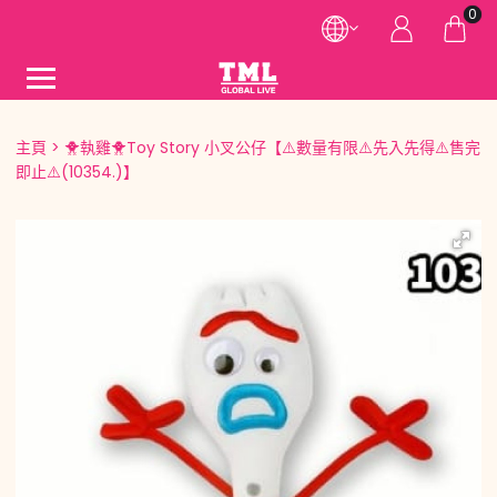
0
主頁
🐥執雞🐥Toy Story 小叉公仔【⚠️數量有限⚠️先入先得⚠️售完
即止⚠️(10354.)】