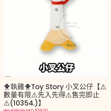
🐥執雞🐥Toy Story 小叉公仔【⚠️
數量有限⚠️先入先得⚠️售完即止
⚠️(10354.)】
HKD $59.00
HKD $280.00