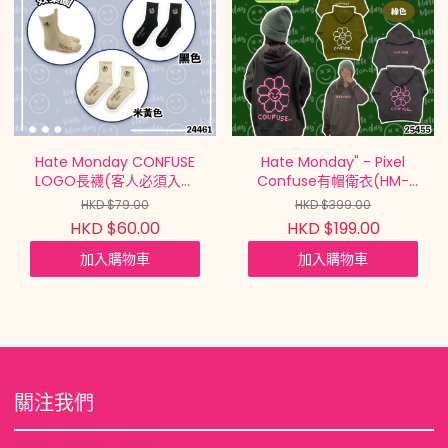
Hate Monday CONFUSE
Hate Monday" - Pixel
LOGO長襪(客人必須入兩
Confuse有帽衛衣(HM-
件才有$60一套兩對)【現
09H21)【現貨| 預計2-3星
HKD $79.00
HKD $399.00
貨在倉 隨單派送 |
期派貨 |
HKD $60.00
HKD $199.00
20250721(24461.)】
20260126(25455.)】
加入購物車
加入購物車
關注我們