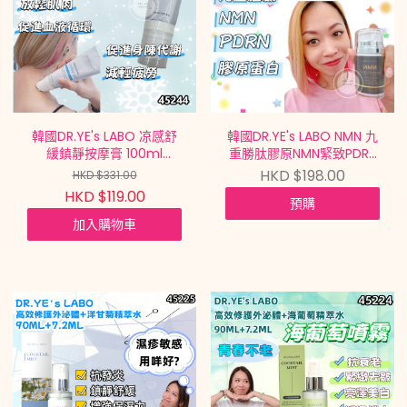
韓國DR.YE's LABO 凉感舒
韓國DR.YE's LABO NMN 九
緩鎮靜按摩膏 100ml
重勝肽膠原NMN緊致PDRN
Meditreatment Cooling
頸霜 NMN 99.9
HKD $198.00
HKD $331.00
Gel 100ml【買滿$699包
Moisturizing Anti-Aging
HKD $119.00
預購
郵 | 7/8截單 | 預計9月中到
Brightening Neck Care
貨 |
Cream 50ML【買滿$699
加入購物車
20260802A(45244.)】
包郵 | 7/8截單 | 預計9月中
到貨 |
20260802A(45243.)】