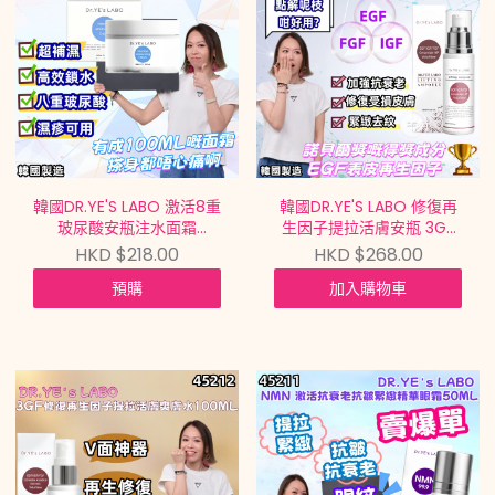
韓國DR.YE'S LABO 激活8重
韓國DR.YE'S LABO 修復再
玻尿酸安瓶注水面霜
生因子提拉活膚安瓶 3GF
INTENSIVE MOISTURIZING
Caramide NP Volufiline
HKD $218.00
HKD $268.00
CREAM 100ML【買滿$699
Lifting Ampoule
預購
加入購物車
包郵 | 7/8截單 | 預計9月中
60ML【買滿$699包郵 |
到貨 |
7/8截單 | 預計9月中到貨 |
20260802A(45214.)】
20260802A(45213.)】