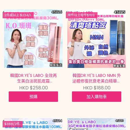
2件或以上 $234/1
兩件以上每件$169
韓國DR.YE'S LABO 全效再
韓國DR.YE'S LABO NMN 外
生美白淡斑肌底霜
泌體修復抗衰老美白精華防
WHITENING SPOT
晒乳霜 NMN UV EXOSOME
HKD $258.00
HKD $188.00
30ML【買滿$699包郵 |
SUN-UP TONE CREAM
預購
加入購物車
7/8截單 | 預計9月中到貨 |
SPF50+/PA++++
20260802A(45216.)】
50ML【買滿$699包郵 |
7/8截單 | 預計9月中到貨 |
20260802A(45215.)】
$388/2件