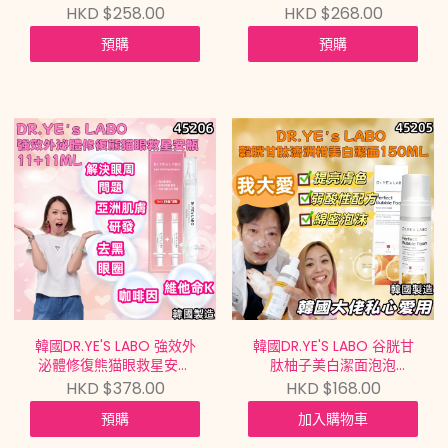
NMN ANTI-AGING &
華 PEPTIDE9 VOLUME
HKD $258.00
HKD $268.00
WRINKLE CARE TONER
ESSINCE 100ML【買滿
預購
預購
100ML【買滿$699包郵 |
$699包郵 | 7/8截單 | 預計
7/8截單 | 預計9月中到貨 |
9月中到貨 |
20260802A(45208.)】
20260802A(45207.)】
韓國DR.YE'S LABO 強效外
韓國DR.YE'S LABO 谷胱甘
泌體修復熊猫眼救星安瓶
肽柚子美白潔面泡泡
DARK CIRCLE EYE
PERFECT BUBBLE FOAM
HKD $378.00
HKD $168.00
ESSENCE 11+11ML【買滿
150ML【買滿$699包郵 |
預購
加入購物車
$699包郵 | 7/8截單 | 預計
7/8截單 | 預計9月中到貨 |
9月中到貨 |
20260802A(45205.)】