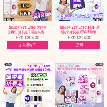
韓國DR.YE'S LABO 3GF修
韓國DR.YE'S LABO NMN 激
復再生因子提拉活膚爽膚水
活抗衰老抗皺緊緻精華眼霜
EGF/IGF/FGF LIFTING
NMN ANTI-AGING &
HKD $268.00
HKD $258.00
TONER 100ML【買滿$699
WRINKLE CARE EYE
加入購物車
預購
包郵 | 7/8截單 | 預計9月中
CREAM 50ML【買滿$699
到貨 |
包郵 | 7/8截單 | 預計9月中
20260802A(45212.)】
到貨 |
20260802A(45211.)】