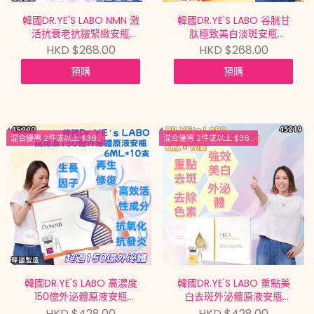
韓國DR.YE'S LABO NMN 激
韓國DR.YE'S LABO 谷胱甘
活抗衰老抗皺緊緻安瓶
肽極致美白淡斑安瓶
NMN ANTI-AGING &
MELAZERO PERFECT
HKD $268.00
HKD $268.00
WRINKLE CARE BOOSTER
AMPOULE 60ML【買滿
預購
預購
AMPOULE 60ML【買滿
$699包郵 | 7/8截單 | 預計
$699包郵 | 7/8截單 | 預計
9月中到貨 |
9月中到貨 |
20260802A(45222.)】
20260802A(45223.)】
混合優惠 2件或以上 $389.5/1
混合優惠 2件或以上 $389.5/1
韓國DR.YE'S LABO 高濃度
韓國DR.YE'S LABO 重點美
150億外泌體原液安瓶
白去斑外泌體原液安瓶
EXOSOME BOOSTER
MELAZERO PERFECT
HKD $428.00
HKD $428.00