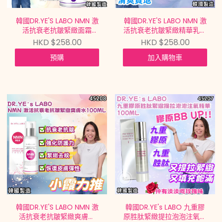
韓國DR.YE'S LABO NMN 激
韓國DR.YE'S LABO NMN 激
活抗衰老抗皺緊緻⾯霜
活抗衰老抗皺緊緻精華乳液
NMN ANTI-AGING &
NMN ANTI-AGING &
HKD $258.00
HKD $258.00
WRINKLE CARE CREAM
WRINKLE CARE EMULSION
預購
加入購物車
50ML【買滿$699包郵 |
100ML【買滿$699包郵 |
7/8截單 | 預計9月中到貨 |
7/8截單 | 預計9月中到貨 |
20260802A(45210.)】
20260802A(45209.)】
韓國DR.YE'S LABO NMN 激
韓國DR.YE's LABO 九重膠
活抗衰老抗皺緊緻爽膚水
原胜肽緊緻提拉泡泡注氧精