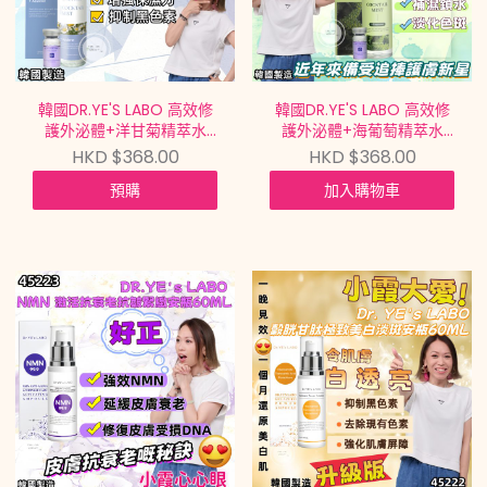
韓國DR.YE'S LABO 高效修
韓國DR.YE'S LABO 高效修
護外泌體+洋甘菊精萃水
護外泌體+海葡萄精萃水
COCKTAIL
COCKTAIL
HKD $368.00
HKD $368.00
MIST+EXOSOME AZULENE
MIST+EXOSOME SEA
預購
加入購物車
EXTRACT
GRAPE EXTRACT
90ML+7.2ML【買滿$699
90ML+7.2ML【買滿$699
包郵 | 7/8截單 | 預計9月中
包郵 | 7/8截單 | 預計9月中
到貨 |
到貨 |
20260802A(45225.)】
20260802A(45224.)】