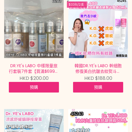
$336/2支
DR.YE's LABO 中樣限量旅
韓國DR.YE's LABO 幹細胞
行套裝7件套【買滿$699包
修復美白抗皺去紋熨斗霜
郵 | 福利款 | 1/6截單 | 預計
CELL REPAIR CREAM
HKD $200.00
HKD $188.00
7月初至中到貨 |
50ml【買滿$699包郵 |
預購
預購
20260527B(66967.)】
7/8截單 | 預計9月中到貨 |
20260802A(45245.)】